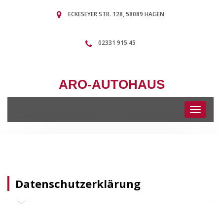
ECKESEYER STR. 128, 58089 HAGEN
02331 915 45
ARO-AUTOHAUS
Toggle
navigati
Datenschutzerklärung